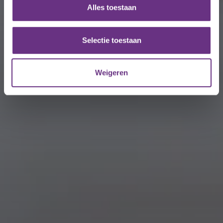
en om ons websiteverkeer te analyseren. Ook delen we
Alles toestaan
informatie over uw gebruik van onze site met onze
partners voor social media, adverteren en analyse. Deze
partners kunnen deze gegevens combineren met andere
Selectie toestaan
informatie die u aan ze heeft verstrekt of die ze hebben
verzameld op basis van uw gebruik van hun services.
Weigeren
U kunt uw toestemming op elk moment wijzigen of
intrekken via de
cookieverklaring
of door te klikken op
het ronde cookie-instellingenicoontje linksonder op de
pagina.