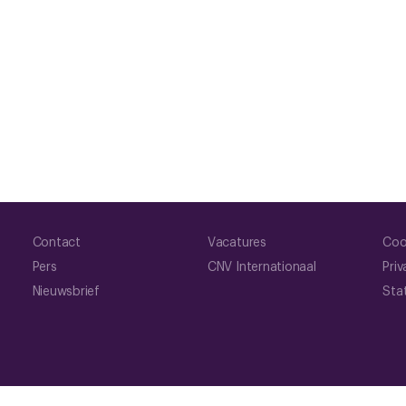
Contact
Vacatures
Coo
Pers
CNV Internationaal
Priv
Nieuwsbrief
Sta