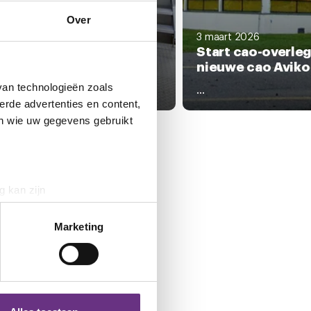
Over
art 2026
ede ronde cao Aviko
3 maart 2026
rdieping en doorvragen"
Start cao-overleg
nieuwe cao Aviko
tioneel gaat een tweede ronde
van technologieën zoals
ns het cao-overleg over...
...
erde advertenties en content,
en wie uw gegevens gebruikt
g kan zijn
erprinting)
t
detailgedeelte
in. U kunt uw
Marketing
 media te bieden en om ons
ze partners voor social
nformatie die u aan ze heeft