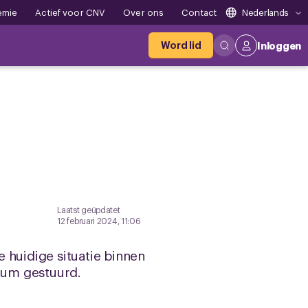
emie
Actief voor CNV
Over ons
Contact
Nederlands
Word lid
Inloggen
Laatst geüpdatet
12 februari 2024, 11:06
 huidige situatie binnen
atum gestuurd.