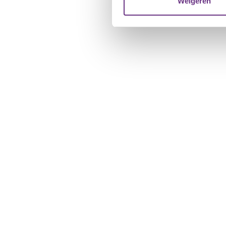
Weigeren
verstrekt of die ze hebben v
U kunt uw toestemming op el
cookie-instellingenicoontje l