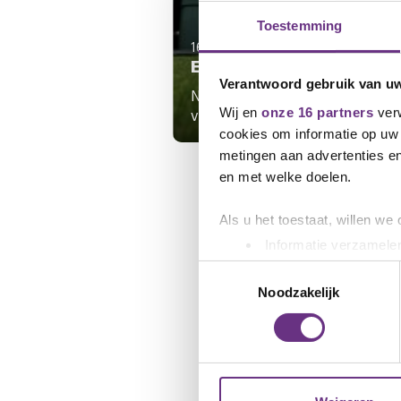
Toestemming
16 april 2026
Eindbod cao Aviko
Verantwoord gebruik van u
Na vier overlegrondes heeft Avi
Wij en
onze 16 partners
verw
vakbonden een eindbod...
cookies om informatie op uw 
metingen aan advertenties en
en met welke doelen.
Als u het toestaat, willen we
Informatie verzamelen
Uw apparaat identific
Toestemmingsselectie
Lees meer over hoe uw perso
Noodzakelijk
toestemming op elk moment wi
We gebruiken cookies om cont
websiteverkeer te analyseren
media, adverteren en analys