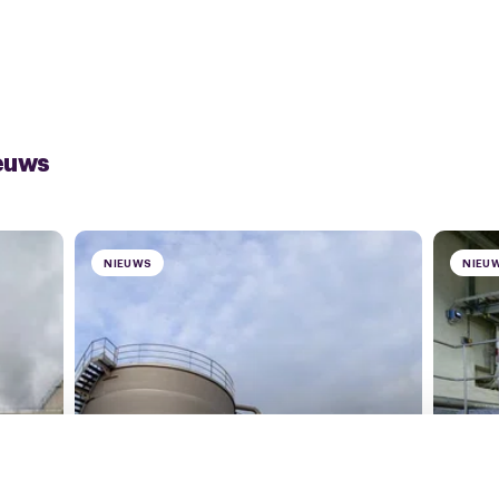
euws
NIEUWS
NIEU