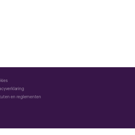
kies
acyverklaring
tuten en reglementen