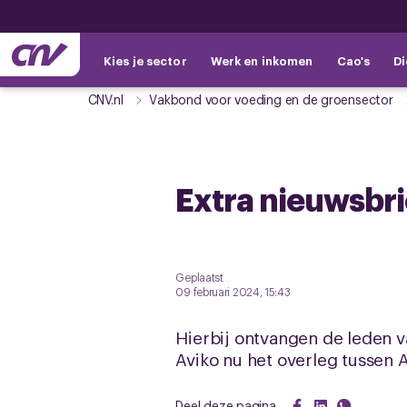
Kies je sector
Werk en inkomen
Cao's
Di
CNV.nl
Vakbond voor voeding en de groensector
Extra nieuwsbri
Geplaatst
09 februari 2024, 15:43
Hierbij ontvangen de leden v
Aviko nu het overleg tussen 
Deel deze pagina