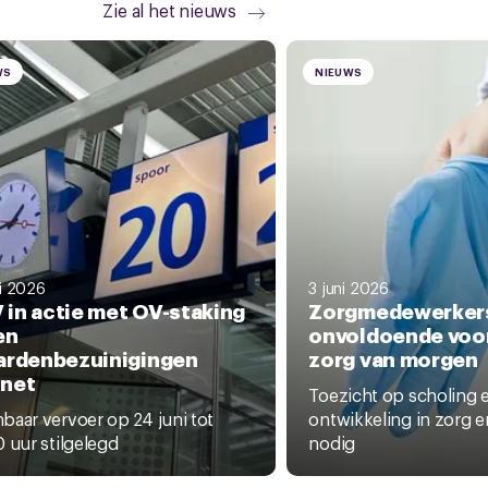
Zie al het nieuws
WS
NIEUWS
ni 2026
3 juni 2026
 in actie met OV-staking
Zorgmedewerker
en
onvoldoende voo
jardenbezuinigingen
zorg van morgen
inet
Toezicht op scholing 
aar vervoer op 24 juni tot
ontwikkeling in zorg e
 uur stilgelegd
nodig