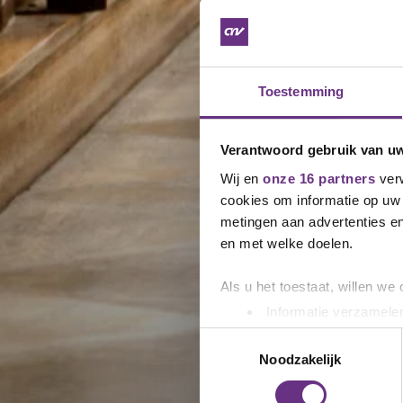
Toestemming
Verantwoord gebruik van u
Wij en
onze 16 partners
verw
cookies om informatie op uw 
metingen aan advertenties en
en met welke doelen.
Als u het toestaat, willen we
Informatie verzamelen
Uw apparaat identific
Toestemmingsselectie
Lees meer over hoe uw perso
Noodzakelijk
toestemming op elk moment wi