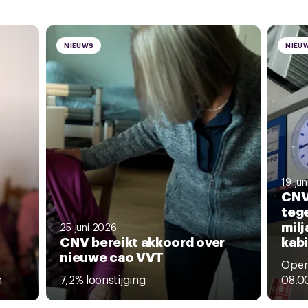
NIEUWS
NIEU
19 ju
CNV
teg
mil
25 juni 2026
CNV bereikt akkoord over
kab
nieuwe cao VVT
Openb
n
7,2% loonstijging
08.00