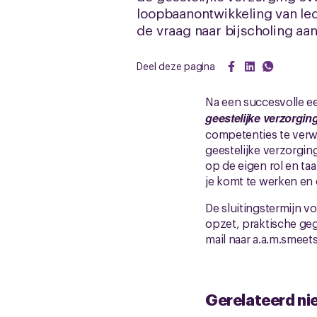
loopbaanontwikkeling van led
de vraag naar bijscholing aa
Deel deze pagina
Na een succesvolle ee
geestelijke verzorgin
competenties te verw
geestelijke verzorgin
op de eigen rol en ta
je komt te werken en 
De sluitingstermijn v
opzet, praktische geg
mail naar a.a.m.smeet
Gerelateerd ni