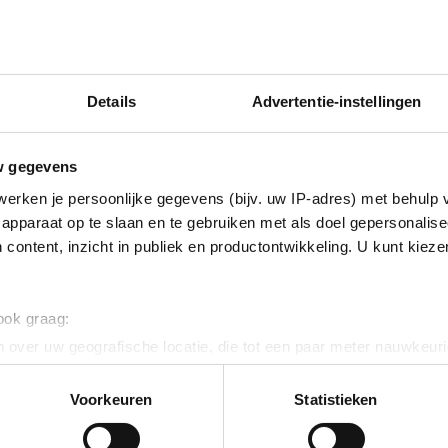
Details
Advertentie-instellingen
w gegevens
erken je persoonlijke gegevens (bijv. uw IP-adres) met behulp 
apparaat op te slaan en te gebruiken met als doel gepersonalise
 content, inzicht in publiek en productontwikkeling. U kunt kiez
 ook graag:
 over uw geografische locatie, die tot een paar meter nauwkeuri
eren door het actief te scannen op specifieke eigenschappen (fing
onlijke gegevens worden verwerkt en stel uw voorkeuren in he
Voorkeuren
Statistieken
jzigen of intrekken in de Cookieverklaring.