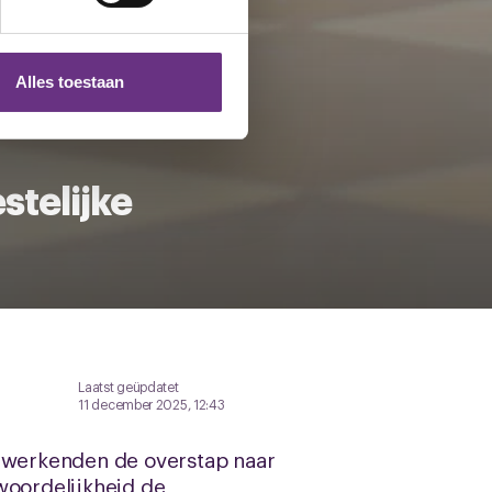
 media te bieden en om ons
ze partners voor social
nformatie die u aan ze heeft
Alles toestaan
 te klikken op het ronde
stelijke
Laatst geüpdatet
11 december 2025, 12:43
l werkenden de overstap naar
woordelijkheid de