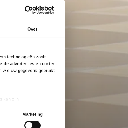
Over
van technologieën zoals
erde advertenties en content,
en wie uw gegevens gebruikt
g kan zijn
erprinting)
t
detailgedeelte
in. U kunt uw
Marketing