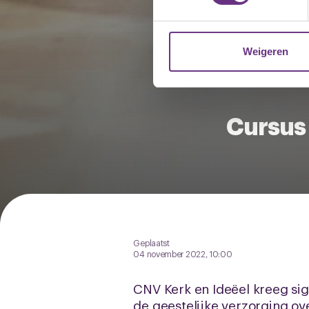
We gebruiken cookies om cont
websiteverkeer te analyseren
media, adverteren en analys
Weigeren
verstrekt of die ze hebben v
U kunt uw toestemming op el
Cursus 
cookie-instellingenicoontje l
Geplaatst
04 november 2022, 10:00
CNV Kerk en Ideëel kreeg sig
de geestelijke verzorging ov