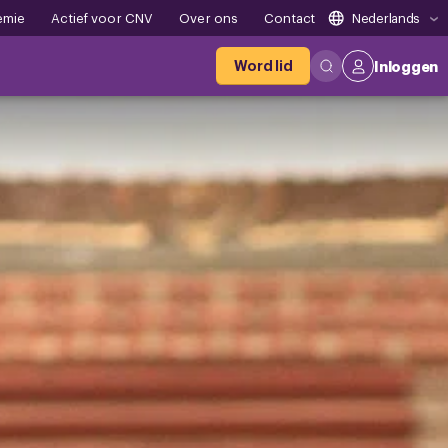
emie
Actief voor CNV
Over ons
Contact
Nederlands
Word lid
Inloggen