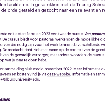
en faciliteren. In gesprekken met de Tilburg Schoo
n de orde gesteld en gezocht naar een relevant en r
rste editie start februari 2023 een tweede cursus
Van pastora
g
.
De cursus biedt voor pastoraal werkenden de mogelijkheid 
erven die nodig zijn voor het werk binnen de verschillende w
g. De aandacht richt zich met name op de context van de geest
ak van de geestelijk verzorger; met andere woorden: de cursus 
op wat je daar te doen hebt.
oor aanmelding sluit medio november 2022. Meer informatie ov
evens en kosten vind je via
deze website
. Informatie en aan
s@tilburguniversity.edu.
euws