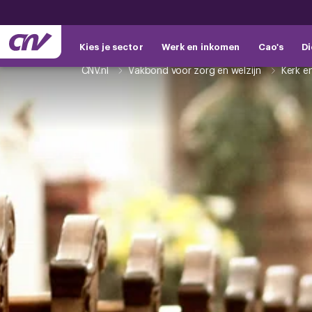
Kies je sector
Werk en inkomen
Cao's
Di
CNV.nl
Vakbond voor zorg en welzijn
Kerk e