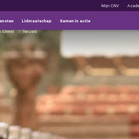
Mijn CNV
Acad
ensten
Lidmaatschap
Samen in actie
n Ideëel
Nieuws