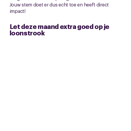
Jouw stem doet er dus echt toe en heeft direct
impact!
Let deze maand extra goed op je
loonstrook
Deze maand ontvang jij jouw eindejaarsuitkering.
Het kan ook zijn dat je jouw eindejaarsuitkering in
november al gekregen hebt. In de cao hebben we
afgesproken dat je eindejaarsuitkering hoger wordt:
dit jaar 5,5%. Tot vorig jaar was de
eindejaarsuitkering 4%. Check je loonstrook dus
extra goed of je daadwerkelijk 5,5% krijgt. Klopt
jouw loonstrook niet, of wil je het even laten
dubbelchecken? Dan kun je altijd contact met CNV
opnemen.
Naar onderzoeksresultaten
Bekijk de cao-pagina Kinderopvang