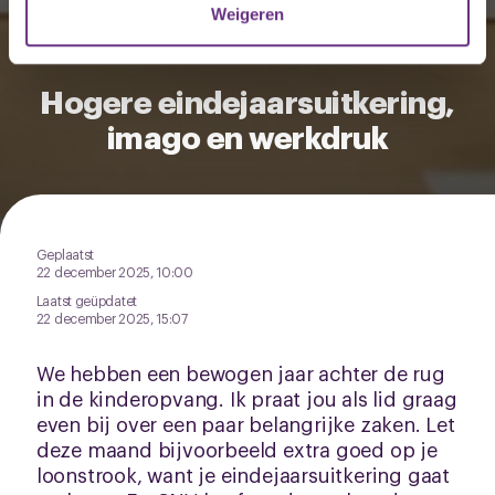
Weigeren
U kunt uw toestemming op elk moment wijzigen of
intrekken via de
cookieverklaring
of door te klikken op
Hogere eindejaarsuitkering,
het ronde cookie-instellingenicoontje linksonder op de
imago en werkdruk
pagina.
Geplaatst
22 december 2025, 10:00
Laatst geüpdatet
22 december 2025, 15:07
We hebben een bewogen jaar achter de rug
in de kinderopvang. Ik praat jou als lid graag
even bij over een paar belangrijke zaken. Let
deze maand bijvoorbeeld extra goed op je
loonstrook, want je eindejaarsuitkering gaat