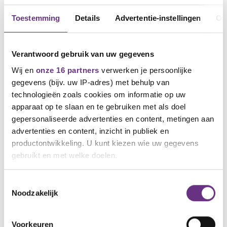
Toestemming
Details
Advertentie-instellingen
Ov
Verantwoord gebruik van uw gegevens
Wij en
onze 16 partners
verwerken je persoonlijke
gegevens (bijv. uw IP-adres) met behulp van
technologieën zoals cookies om informatie op uw
apparaat op te slaan en te gebruiken met als doel
gepersonaliseerde advertenties en content, metingen aan
11 mei 2026
Ultimatum aan kabinet: haal plannen
advertenties en content, inzicht in publiek en
voor WW, WIA en AOW van tafel
productontwikkeling. U kunt kiezen wie uw gegevens
gebruikt en met welke doelen.
Als kabinet eisen van vakbonden niet inwilligt,
volgen landelijke acties
Als u het toestaat, willen we ook graag:
Toestemmingsselectie
Noodzakelijk
Informatie verzamelen over uw geografische
NIEUWS
locatie, die tot een paar meter nauwkeurig kan zijn
Uw apparaat identificeren door het actief te
Voorkeuren