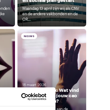
bonden
Maandag 13 april zijn wij als CNV
jke
en de andere vakbonden en de
OR...
NIEUWS
18 maart 2026
Deutsche Bank: Wat vind
er
jij belangrijk in jouw cao
‘Ik
en sociaal plan?
We gaan beginnen aan de