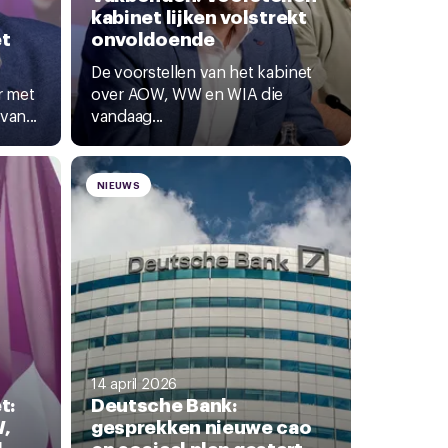
kabinet lijken volstrekt
et
onvoldoende
De voorstellen van het kabinet
r met
over AOW, WW en WIA die
van...
vandaag...
NIEUWS
14 april 2026
t:
Deutsche Bank:
W,
gesprekken nieuwe cao
l
en sociaal plan gestart