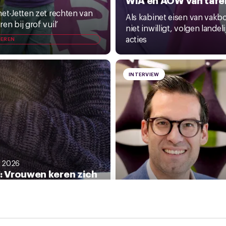
net-Jetten zet rechten van
Als kabinet eisen van vak
en bij grof vuil’
niet inwilligt, volgen landeli
acties
EREN
INTERVIEW
l 2026
 Vrouwen keren zich
aal tegen de
1 april 2026
lboete van kabinet-
Nieuwe CNV-voorzitt
en
Hans Van den Heuvel: 
ga er voluit voor’
lboete is