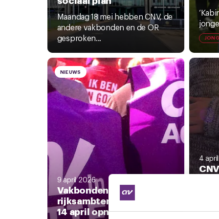
‘Kabi
Maandag 18 mei hebben CNV, de
jonger
andere vakbonden en de OR
gesproken...
JONG
NIEUWS
4 apri
CNV:
mass
9 april 2026
Vakbonden:
beva
rijksambtenaren staken
Jett
14 april opnieuw 24 uur
‘Beva