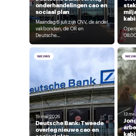
onderhandelingen cao en
stak
sociaal plan
milj
kabi
Maandag 6 juli zijn CNV, de ander
vakbonden, de OR en
Openb
Deutsche...
08.00
NIEUWS
NIEU
13 me
19 mei 2026
Jong
Deutsche Bank: Tweede
arb
overleg nieuwe cao en
kabi
sociaal plan