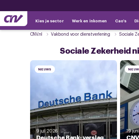
Kies je sector
Werk en inkomen
Cao's
Di
CNV.nl
Vakbond voor dienstverlening
Sociale Z
Sociale Zekerheid 
NIEUWS
NIEU
9 juli 2026
19 jun
Deutsche Bank: verslag
CNV 