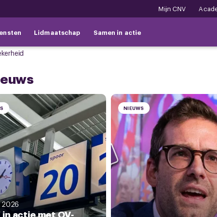
Mijn CNV
Acad
ensten
Lidmaatschap
Samen in actie
ekerheid
nieuws
WS
NIEUWS
i 2026
in actie met OV-