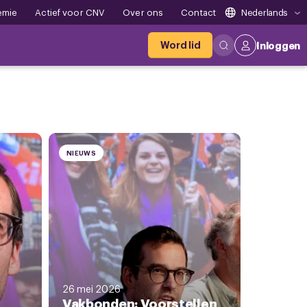
emie
Actief voor CNV
Over ons
Contact
Nederlands
Word lid
Inloggen
NIEUWS
26 mei 2026
Vakbonden: Voorstellen