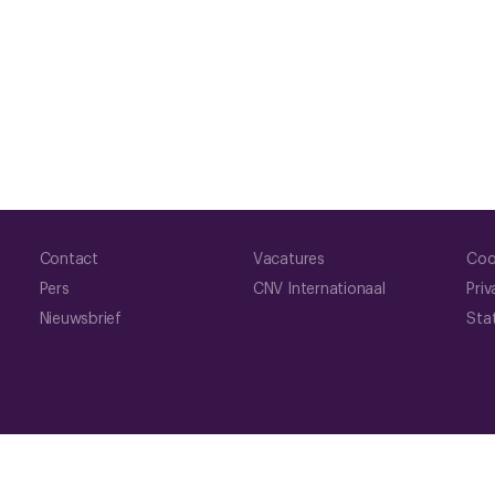
Contact
Vacatures
Coo
Pers
CNV Internationaal
Priv
Nieuwsbrief
Sta