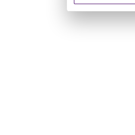
verstrekt of die ze hebben v
U kunt uw toestemming op el
cookie-instellingenicoontje l