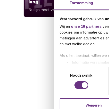
lang
Toestemming
vrouw
Nullijn moet van tafel
driek
Verantwoord gebruik van u
Wij en
onze 16 partners
verw
cookies om informatie op uw 
metingen aan advertenties en
en met welke doelen.
Als u het toestaat, willen we
Informatie verzamelen
Uw apparaat identific
Toestemmingsselectie
Lees meer over hoe uw perso
Noodzakelijk
toestemming op elk moment wi
We gebruiken cookies om cont
websiteverkeer te analyseren
media, adverteren en analys
Weigeren