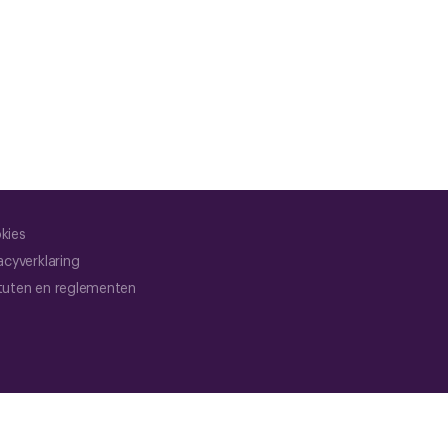
kies
acyverklaring
tuten en reglementen