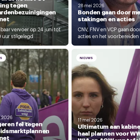
ing tegen
28 mei 2026
ardenbezuinigingen
Bonden gaan door m
net
stakingen en acties
aar vervoer op 24 juni tot
CNV, FNV en VCP gaan doo
 uur stilgelegd
acties en het voorbereiden 
WS
NIEUWS
i 2026
11 mei 2026
eren fel tegen
Ultimatum aan kabine
eidsmarktplannen
haal plannen voor W
net
WIA en AOW van tafe