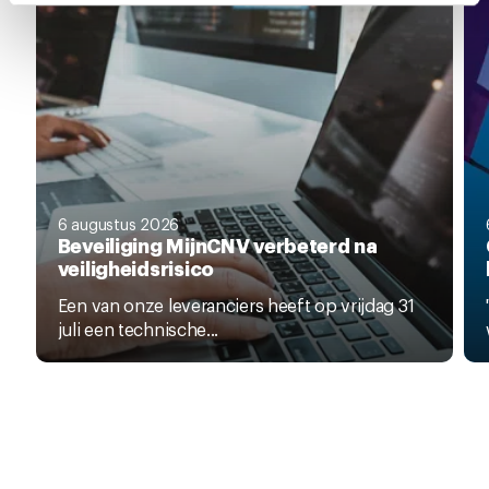
intrekken via de
cookieverklaring
of door te klikken op
het ronde cookie-instellingenicoontje linksonder op de
pagina.
6 augustus 2026
Beveiliging MijnCNV verbeterd na
veiligheidsrisico
Een van onze leveranciers heeft op vrijdag 31
juli een technische...