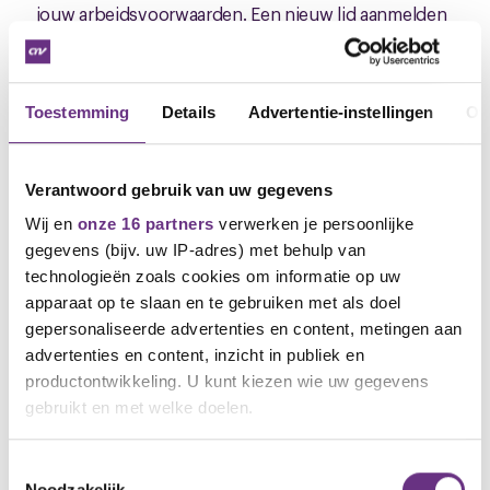
jouw arbeidsvoorwaarden. Een nieuw lid aanmelden
gaat heel eenvoudig, en je krijgt er zelf ook nog iets
moois voor terug. Ga voor informatie en
voorwaarden naar
CNV-ledenwerven.nl
Toestemming
Details
Advertentie-instellingen
Ov
Mede namens Ayhan Ozkan (CNV-
onderhandelingsdelegatielid),
Verantwoord gebruik van uw gegevens
Arjan Huizinga
Wij en
onze 16 partners
verwerken je persoonlijke
Bestuurder CNV Vakmensen
gegevens (bijv. uw IP-adres) met behulp van
M
06-51 60 20 32
technologieën zoals cookies om informatie op uw
E
a.huizinga@cnvvakmensen.nl
apparaat op te slaan en te gebruiken met als doel
gepersonaliseerde advertenties en content, metingen aan
advertenties en content, inzicht in publiek en
productontwikkeling. U kunt kiezen wie uw gegevens
gebruikt en met welke doelen.
Als u het toestaat, willen we ook graag:
Toestemmingsselectie
Noodzakelijk