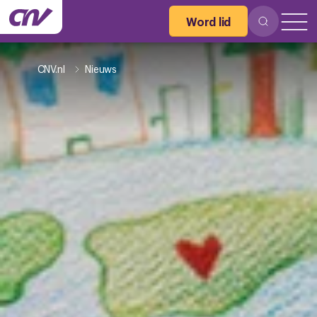
Word lid
CNV.nl
Nieuws