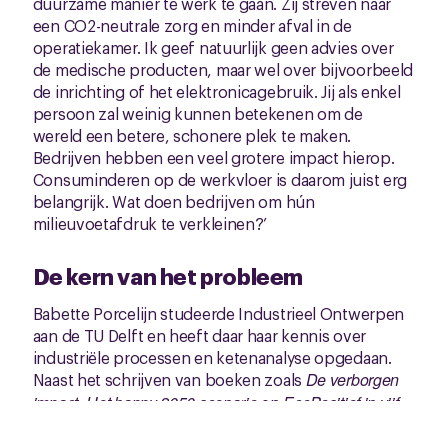
duurzame manier te werk te gaan. Zij streven naar
een CO2-neutrale zorg en minder afval in de
operatiekamer. Ik geef natuurlijk geen advies over
de medische producten, maar wel over bijvoorbeeld
de inrichting of het elektronicagebruik. Jij als enkel
persoon zal weinig kunnen betekenen om de
wereld een betere, schonere plek te maken.
Bedrijven hebben een veel grotere impact hierop.
Consuminderen op de werkvloer is daarom juist erg
belangrijk. Wat doen bedrijven om hún
milieuvoetafdruk te verkleinen?’
De kern van het probleem
Babette Porcelijn studeerde Industrieel Ontwerpen
aan de TU Delft en heeft daar haar kennis over
industriële processen en ketenanalyse opgedaan.
Naast het schrijven van boeken zoals
De verborgen
impact
,
Het happy 2050 scenario
en
EcoPositief in vijf
stappen
geeft ze trainingen en lezingen over het