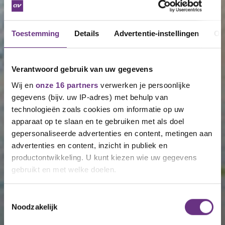
Toestemming
Details
Advertentie-instellingen
Ov
Verantwoord gebruik van uw gegevens
Wij en
onze 16 partners
verwerken je persoonlijke
gegevens (bijv. uw IP-adres) met behulp van
technologieën zoals cookies om informatie op uw
apparaat op te slaan en te gebruiken met als doel
gepersonaliseerde advertenties en content, metingen aan
advertenties en content, inzicht in publiek en
productontwikkeling. U kunt kiezen wie uw gegevens
gebruikt en met welke doelen.
Als u het toestaat, willen we ook graag:
Toestemmingsselectie
Noodzakelijk
Informatie verzamelen over uw geografische
locatie, die tot een paar meter nauwkeurig kan zijn