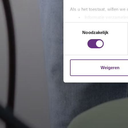
Als u het toestaat, willen we
Informatie verzamelen
Uw apparaat identific
Toestemmingsselectie
Lees meer over hoe uw perso
Noodzakelijk
toestemming op elk moment wi
We gebruiken cookies om cont
websiteverkeer te analyseren
media, adverteren en analys
Weigeren
verstrekt of die ze hebben v
U kunt uw toestemming op el
cookie-instellingenicoontje l