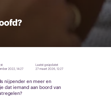
loofd?
st
Laatst geüpdatet
ember 2022, 14:27
27 maart 2026, 12:27
eds nijpender en meer en
je dat iemand aan boord van
aatregelen?