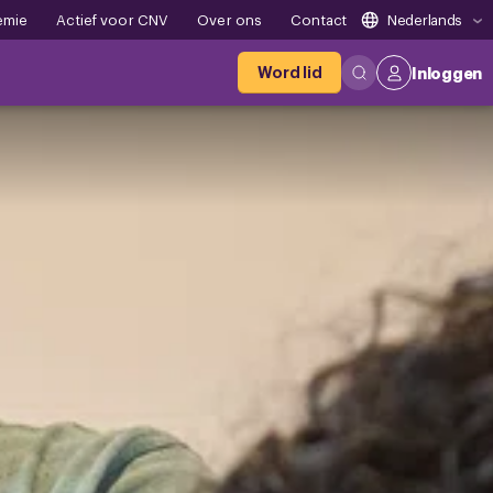
emie
Actief voor CNV
Over ons
Contact
Nederlands
Word lid
Inloggen