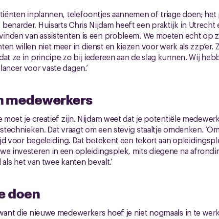
atiënten inplannen, telefoontjes aannemen of triage doen; het
benarder. Huisarts Chris Nijdam heeft een praktijk in Utrecht 
t vinden van assistenten is een probleem. We moeten echt op 
en willen niet meer in dienst en kiezen voor werk als zzp’er. Zij
dat ze in principe zo bij iedereen aan de slag kunnen. Wij he
lancer voor vaste dagen.’
in medewerkers
e moet je creatief zijn. Nijdam weet dat je potentiële medewer
ngstechnieken. Dat vraagt om een stevig staaltje omdenken. ‘
 tijd voor begeleiding. Dat betekent een tekort aan opleidings
we investeren in een opleidingsplek, mits diegene na afrondi
rd als het van twee kanten bevalt.’
te doen
 want die nieuwe medewerkers hoef je niet nogmaals in te werk