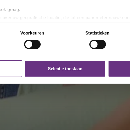
 ook graag:
 over uw geografische locatie, die tot een paar meter nauwkeuri
eren door het actief te scannen op specifieke eigenschappen (fing
onlijke gegevens worden verwerkt en stel uw voorkeuren in he
Voorkeuren
Statistieken
jzigen of intrekken in de Cookieverklaring.
ent en advertenties te personaliseren, om functies voor social
. Ook delen we informatie over uw gebruik van onze site met on
e. Deze partners kunnen deze gegevens combineren met andere i
Selectie toestaan
erzameld op basis van uw gebruik van hun services.
k moment wijzigen of intrekken via de
cookieverklaring
of door
inksonder op de pagina.