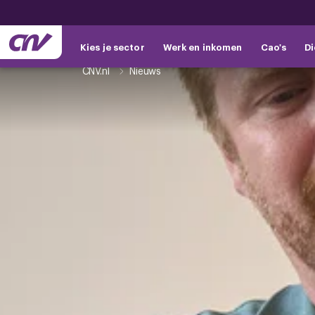
Kies je sector
Werk en inkomen
Cao's
Di
CNV.nl
Nieuws