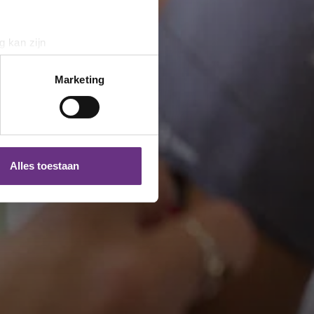
g kan zijn
erprinting)
t
detailgedeelte
in. U kunt uw
Marketing
 media te bieden en om ons
ze partners voor social
nformatie die u aan ze heeft
Alles toestaan
 te klikken op het ronde