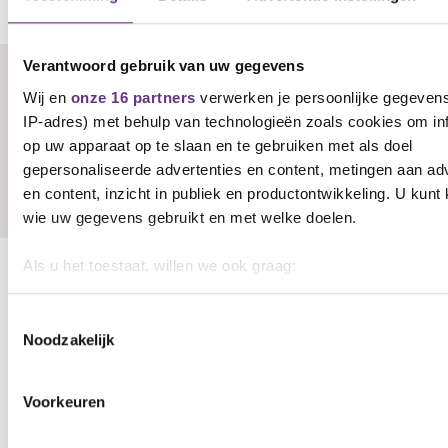
Stel hier je vraag aan de onderhandelaar
Verantwoord gebruik van uw gegevens
Er zijn nog geen reacties, wees de eerste!
Wij en
onze 16 partners
verwerken je persoonlijke gegevens
IP-adres) met behulp van technologieën zoals cookies om in
U
op uw apparaat op te slaan en te gebruiken met als doel
gepersonaliseerde advertenties en content, metingen aan ad
Reageren
en content, inzicht in publiek en productontwikkeling. U kunt
wie uw gegevens gebruikt en met welke doelen.
Als u het toestaat, willen we ook graag:
Gerelateerd nieuws
Informatie verzamelen over uw geografische locatie, d
Zie al het nieuws
een paar meter nauwkeurig kan zijn
Toestemmingsselectie
Noodzakelijk
Uw apparaat identificeren door het actief te scannen 
specifieke eigenschappen (fingerprinting)
NIEUWS
Lees meer over hoe uw persoonlijke gegevens worden verwe
Voorkeuren
stel uw voorkeuren in het
detailgedeelte
in. U kunt uw toes
op elk moment wijzigen of intrekken in de Cookieverklaring.