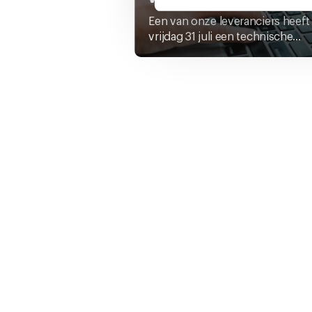
Een van onze leveranciers heeft
U kunt uw toestemming op el
vrijdag 31 juli een technische...
cookie-instellingenicoontje l