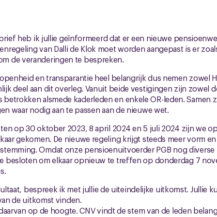
rief heb ik jullie geïnformeerd dat er een nieuwe pensioenwet 
nregeling van Dalli de Klok moet worden aangepast is er zoa
m de veranderingen te bespreken.
 openheid en transparantie heel belangrijk dus nemen zowel H
k deel aan dit overleg. Vanuit beide vestigingen zijn zowel d
betrokken alsmede kaderleden en enkele OR-leden. Samen zi
gen waar nodig aan te passen aan de nieuwe wet.
en op 30 oktober 2023, 8 april 2024 en 5 juli 2024 zijn we o
lkaar gekomen. De nieuwe regeling krijgt steeds meer vorm e
stemming. Omdat onze pensioenuitvoerder PGB nog diverse
 besloten om elkaar opnieuw te treffen op donderdag 7 nov
s.
sultaat, bespreek ik met jullie de uiteindelijke uitkomst. Julli
 van de uitkomst vinden.
ie daarvan op de hoogte. CNV vindt de stem van de leden belang