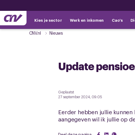
Kies je sector
Werk en inkomen
Cao's
Di
CNV.nl
Nieuws
Update pensioen
Geplaatst
27 september 2024, 09:05
Eerder hebben jullie kunnen 
aangegeven wil ik jullie op 
Deel deze pagina