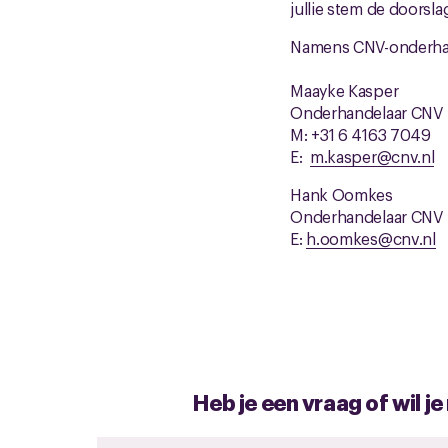
jullie stem de doorsla
Namens CNV-onderhand
Maayke Kasper
Onderhandelaar CNV
M: +31 6 4163 7049
E:
m.kasper@cnv.nl
Hank Oomkes
Onderhandelaar CNV
E:
h.oomkes@cnv.nl
Heb je een vraag of wil j