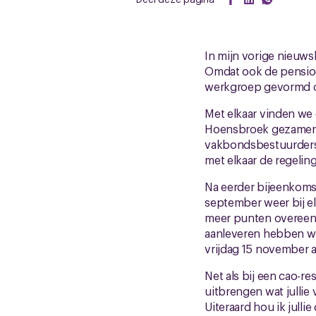
In mijn vorige nieuwsb
Omdat ook de pensioe
werkgroep gevormd o
Met elkaar vinden we
Hoensbroek gezamenlij
vakbondsbestuurders 
met elkaar de regelin
Na eerder bijeenkomst
september weer bij e
meer punten overeen
aanleveren hebben we
vrijdag 15 november a
Net als bij een cao-re
uitbrengen wat jullie
Uiteraard hou ik jull