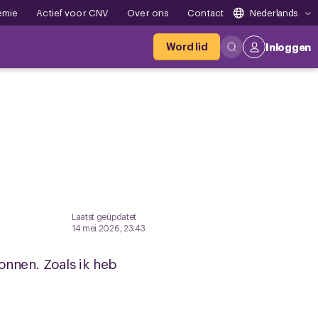
emie
Actief voor CNV
Over ons
Contact
Nederlands
Word lid
Inloggen
Laatst geüpdatet
14 mei 2026, 23:43
onnen. Zoals ik heb