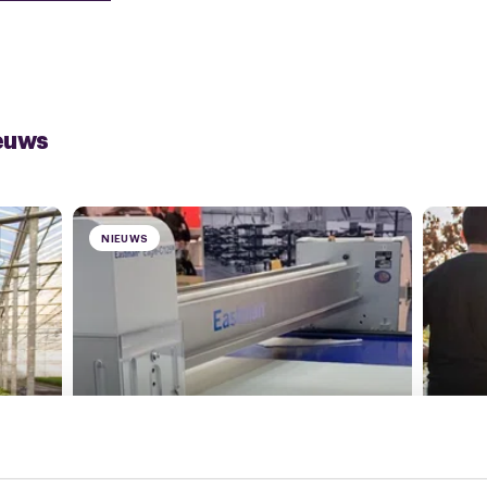
euws
NIEUWS
29 juli 2026
29 ju
Staking bij Lantor
Moti