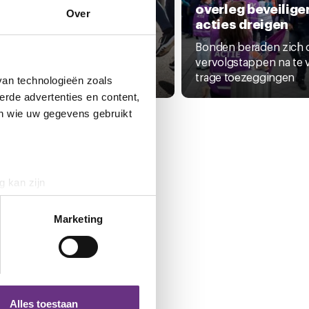
iotherapie weggestemd,
overleg beveilige
Over
r positieve
acties dreigen
ikkelingen in zicht
Bonden beraden zich 
fgelopen weken heeft CNV zich
vervolgstappen na te 
n Haag hardgemaakt voor...
trage toezeggingen
van technologieën zoals
erde advertenties en content,
en wie uw gegevens gebruikt
g kan zijn
erprinting)
t
detailgedeelte
in. U kunt uw
Marketing
 media te bieden en om ons
ze partners voor social
nformatie die u aan ze heeft
Alles toestaan