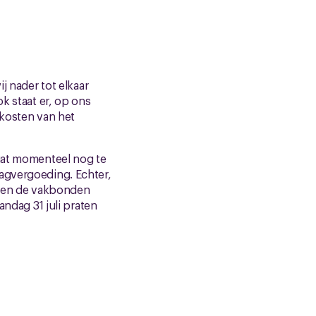
j nader tot elkaar
k staat er, op ons
 kosten van het
 gat momenteel nog te
lagvergoeding. Echter,
illen de vakbonden
andag 31 juli praten