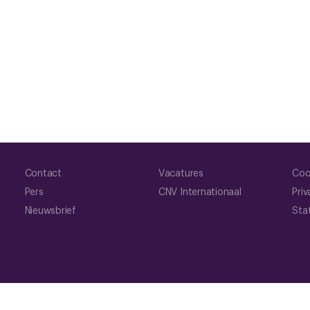
Contact
Vacatures
Coo
Pers
CNV Internationaal
Priv
Nieuwsbrief
Sta