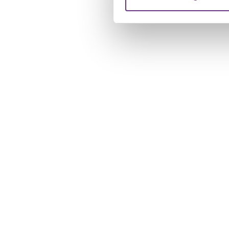
verstrekt of die ze hebben v
U kunt uw toestemming op el
cookie-instellingenicoontje l