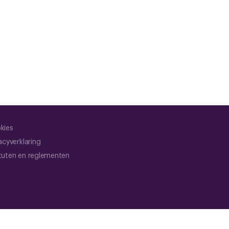
kies
acyverklaring
tuten en reglementen