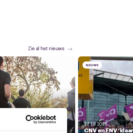
Zie al het nieuws
NIEUWS
li 2026
27 juli 2026
es eerstelijns
CNV en FNV ‘klaar