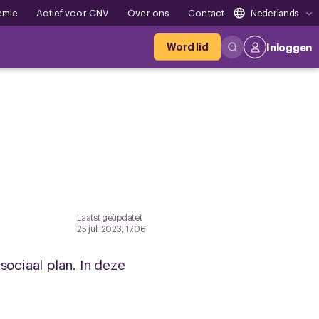
emie
Actief voor CNV
Over ons
Contact
Nederlands
Word lid
Inloggen
Laatst geüpdatet
25 juli 2023, 17:06
ociaal plan. In deze