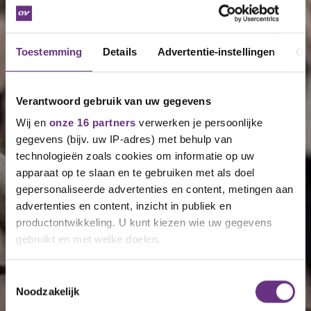
Toestemming
Details
Advertentie-instellingen
Ov
Verantwoord gebruik van uw gegevens
Wij en
onze 16 partners
verwerken je persoonlijke
gegevens (bijv. uw IP-adres) met behulp van
technologieën zoals cookies om informatie op uw
apparaat op te slaan en te gebruiken met als doel
gepersonaliseerde advertenties en content, metingen aan
advertenties en content, inzicht in publiek en
productontwikkeling. U kunt kiezen wie uw gegevens
gebruikt en met welke doelen.
Als u het toestaat, willen we ook graag:
Toestemmingsselectie
Noodzakelijk
Informatie verzamelen over uw geografische
locatie, die tot een paar meter nauwkeurig kan zijn