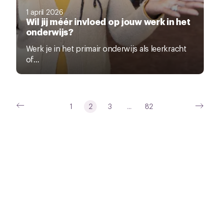
1 april 2026
Wil jij méér invloed op jouw werk in het
onderwijs?
Werk je in het primair onderwijs als leerkracht
of...
1
2
3
...
82