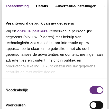
Toestemming
Details
Advertentie-instellingen
Ov
Verantwoord gebruik van uw gegevens
Wij en
onze 16 partners
verwerken je persoonlijke
gegevens (bijv. uw IP-adres) met behulp van
technologieën zoals cookies om informatie op uw
apparaat op te slaan en te gebruiken met als doel
15 april 2026
gepersonaliseerde advertenties en content, metingen aan
Kwaliteit onderwijs onder druk: ‘Stop
advertenties en content, inzicht in publiek en
met pleisters plakken, investeer in
productontwikkeling. U kunt kiezen wie uw gegevens
mensen’
gebruikt en met welke doelen.
CNV slaat alarm
Als u het toestaat, willen we ook graag:
Toestemmingsselectie
Noodzakelijk
Informatie verzamelen over uw geografische
locatie, die tot een paar meter nauwkeurig kan zijn
Uw apparaat identificeren door het actief te
Voorkeuren
scannen op specifieke eigenschappen (fingerprinting)