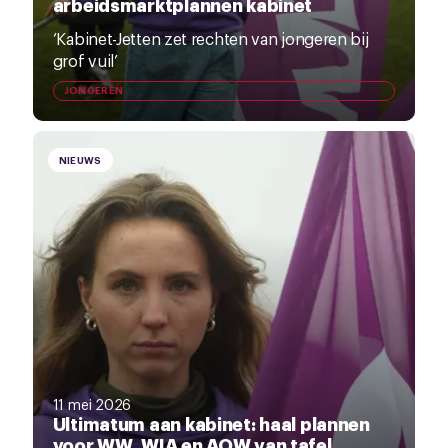
arbeidsmarktplannen kabinet
‘Kabinet-Jetten zet rechten van jongeren bij
grof vuil’
JONGEREN
NIEUWS
11 mei 2026
Ultimatum aan kabinet: haal plannen
voor WW, WIA en AOW van tafel