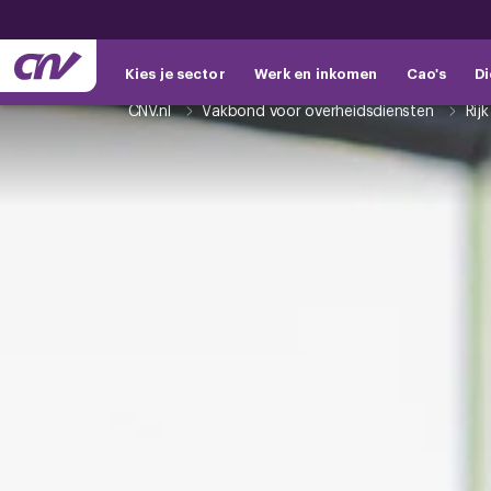
Kies je sector
Werk en inkomen
Cao's
Di
CNV.nl
Vakbond voor overheidsdiensten
Rijk