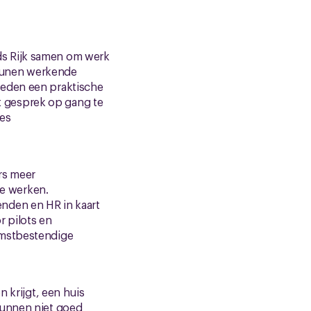
ds Rijk samen om werk
teunen werkende
ieden een praktische
 gesprek op gang te
ies
rs meer
te werken.
nden en HR in kaart
r pilots en
omstbestendige
n krijgt, een huis
kunnen niet goed