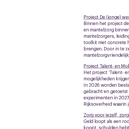
Project De (jonge) w
Binnen het project d
en mantelzorg binnen
mantelzorgers, leidi
toolkit met concrete
brengen. Door in te z
mantelzorgvriendelijk
Project Talent- en Mo
Het project ‘Talent-
mogelijkheden krijgen 
In 2026 worden besta
gebracht en getoetst 
experimenten in 2027
Rijksoverheid waarin j
Zorg voor jezelf, zorg
Geld loopt als een rod
koopt, schulden hebt