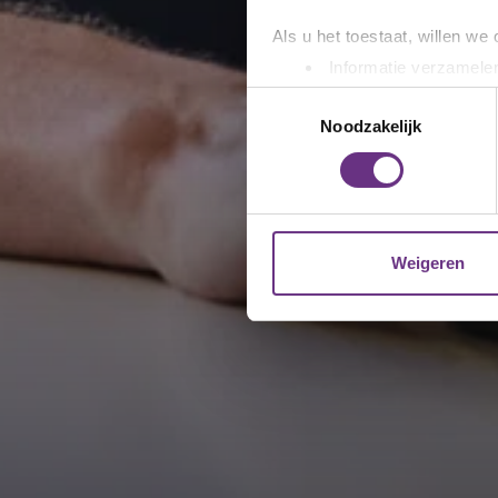
Als u het toestaat, willen we
Informatie verzamelen
Uw apparaat identific
Toestemmingsselectie
Lees meer over hoe uw perso
Noodzakelijk
toestemming op elk moment wi
We gebruiken cookies om cont
websiteverkeer te analyseren
media, adverteren en analys
Weigeren
verstrekt of die ze hebben v
U kunt uw toestemming op el
cookie-instellingenicoontje l