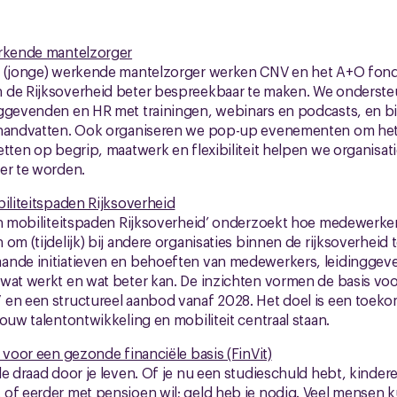
erkende mantelzorger
e (jonge) werkende mantelzorger werken CNV en het A+O fon
 de Rijksoverheid beter bespreekbaar te maken. We onders
nggevenden en HR met trainingen, webinars en podcasts, en b
 handvatten. Ook organiseren we pop-up evenementen om het
etten op begrip, maatwerk en flexibiliteit helpen we organisat
er te worden.
biliteitspaden Rijksoverheid
 en mobiliteitspaden Rijksoverheid’ onderzoekt hoe medewerke
om (tijdelijk) bij andere organisaties binnen de rijksoverheid 
ande initiatieven en behoeften van medewerkers, leidinggeve
wat werkt en wat beter kan. De inzichten vormen de basis voo
 en een structureel aanbod vanaf 2028. Het doel is een toek
ouw talentontwikkeling en mobiliteit centraal staan.
 voor een gezonde financiële basis (FinVit)
e draad door je leven. Of je nu een studieschuld hebt, kindere
 of eerder met pensioen wil; geld heb je nodig. Veel mensen 