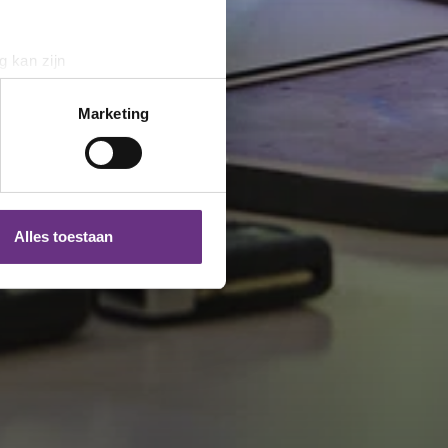
g kan zijn
erprinting)
t
detailgedeelte
in. U kunt uw
Marketing
 media te bieden en om ons
ze partners voor social
nformatie die u aan ze heeft
Alles toestaan
 te klikken op het ronde