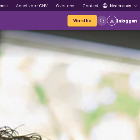
emie
Actief voor CNV
Over ons
Contact
Nederlands
Word lid
Inloggen