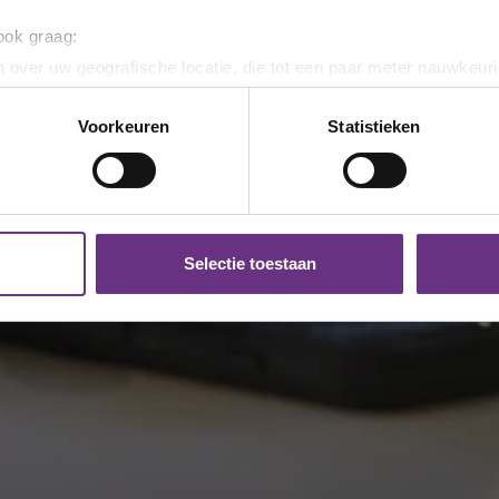
 ook graag:
 over uw geografische locatie, die tot een paar meter nauwkeuri
eren door het actief te scannen op specifieke eigenschappen (fing
onlijke gegevens worden verwerkt en stel uw voorkeuren in he
Voorkeuren
Statistieken
jzigen of intrekken in de Cookieverklaring.
ent en advertenties te personaliseren, om functies voor social
. Ook delen we informatie over uw gebruik van onze site met on
e. Deze partners kunnen deze gegevens combineren met andere i
Selectie toestaan
erzameld op basis van uw gebruik van hun services.
k moment wijzigen of intrekken via de
cookieverklaring
of door
inksonder op de pagina.