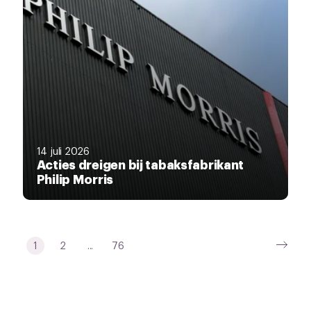
14 juli 2026
Acties dreigen bij tabaksfabrikant
Philip Morris
1
2
...
76