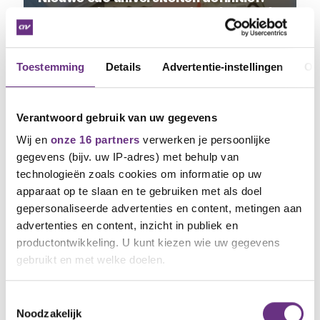
CNV zet thema's gezond werken op de
kaart
Toestemming
Details
Advertentie-instellingen
Ov
NIEUWS
Verantwoord gebruik van uw gegevens
Wij en
onze 16 partners
verwerken je persoonlijke
gegevens (bijv. uw IP-adres) met behulp van
technologieën zoals cookies om informatie op uw
apparaat op te slaan en te gebruiken met als doel
gepersonaliseerde advertenties en content, metingen aan
advertenties en content, inzicht in publiek en
productontwikkeling. U kunt kiezen wie uw gegevens
gebruikt en met welke doelen.
Als u het toestaat, willen we ook graag:
Toestemmingsselectie
20 juli 2026
Noodzakelijk
Informatie verzamelen over uw geografische
Ultimatum aan Philip Morris over cao
E-mailadres