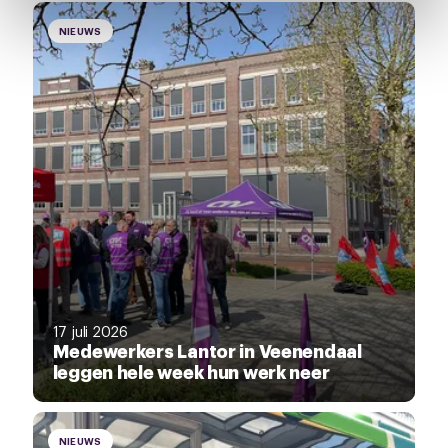
intrekken via de
cookieverklaring
of door te klikken op
het ronde cookie-instellingenicoontje linksonder op de
NIEUWS
pagina.
17 juli 2026
Medewerkers Lantor in Veenendaal
leggen hele week hun werk neer
NIEUWS