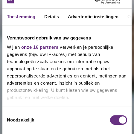
Toestemming
Details
Advertentie-instellingen
Ov
Verantwoord gebruik van uw gegevens
Wij en
onze 16 partners
verwerken je persoonlijke
gegevens (bijv. uw IP-adres) met behulp van
technologieën zoals cookies om informatie op uw
apparaat op te slaan en te gebruiken met als doel
gepersonaliseerde advertenties en content, metingen aan
advertenties en content, inzicht in publiek en
productontwikkeling. U kunt kiezen wie uw gegevens
gebruikt en met welke doelen.
Als u het toestaat, willen we ook graag:
Toestemmingsselectie
Noodzakelijk
Informatie verzamelen over uw geografische
locatie, die tot een paar meter nauwkeurig kan zijn