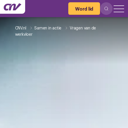
Word lid
CNV.nl
Samen in actie
Vragen van de
werkvloer