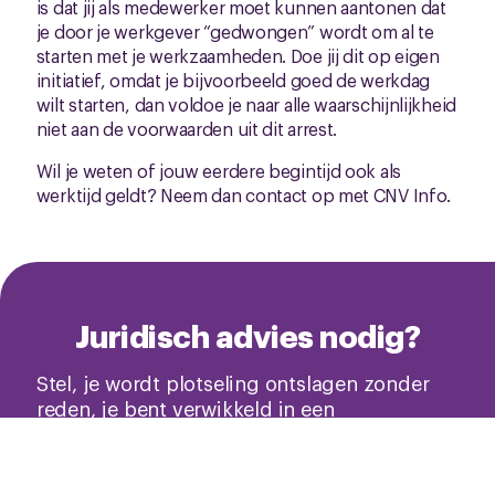
is dat jij als medewerker moet kunnen aantonen dat
je door je werkgever “gedwongen” wordt om al te
starten met je werkzaamheden. Doe jij dit op eigen
initiatief, omdat je bijvoorbeeld goed de werkdag
wilt starten, dan voldoe je naar alle waarschijnlijkheid
niet aan de voorwaarden uit dit arrest.
Wil je weten of jouw eerdere begintijd ook als
werktijd geldt? Neem dan contact op met CNV Info.
Juridisch advies nodig?
Stel, je wordt plotseling ontslagen zonder
reden, je bent verwikkeld in een
hoogoplopende ruzie met je baas of je
nieuwe badkamer wordt niet geleverd. Dan
is het fijn om te weten dat je als CNV-lid