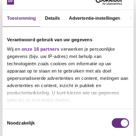
Toestemming
Details
Advertentie-instellingen
Ov
Verantwoord gebruik van uw gegevens
Wij en
onze 16 partners
verwerken je persoonlijke
gegevens (bijv. uw IP-adres) met behulp van
technologieën zoals cookies om informatie op uw
apparaat op te slaan en te gebruiken met als doel
4 december 2025
Uitnodiging CNV bijeenkomst 16
gepersonaliseerde advertenties en content, metingen aan
december over omkleedtijd en
advertenties en content, inzicht in publiek en
werktijd
productontwikkeling. U kunt kiezen wie uw gegevens
In 2022 en 2023 heeft de rechter uitspraak
gebruikt en met welke doelen.
gedaan in de...
Als u het toestaat, willen we ook graag:
Toestemmingsselectie
Noodzakelijk
Informatie verzamelen over uw geografische
locatie, die tot een paar meter nauwkeurig kan zijn