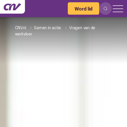
Word lid
CNV.nl
Samen in actie
Vragen van de
werkvloer