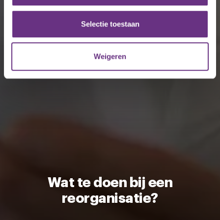
partners voor social media, adverteren en analyse. Deze
partners kunnen deze gegevens combineren met andere
Selectie toestaan
informatie die u aan ze heeft verstrekt of die ze hebben
verzameld op basis van uw gebruik van hun services.
Weigeren
U kunt uw toestemming op elk moment wijzigen of
intrekken via de
cookieverklaring
of door te klikken op
het ronde cookie-instellingenicoontje linksonder op de
pagina.
Wat te doen bij een
reorganisatie?