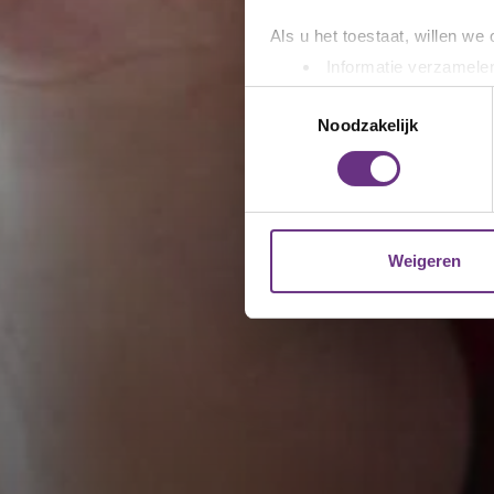
Als u het toestaat, willen we
Informatie verzamelen
Uw apparaat identific
Toestemmingsselectie
Lees meer over hoe uw perso
Noodzakelijk
toestemming op elk moment wi
We gebruiken cookies om cont
websiteverkeer te analyseren
media, adverteren en analys
Weigeren
verstrekt of die ze hebben v
U kunt uw toestemming op el
cookie-instellingenicoontje l