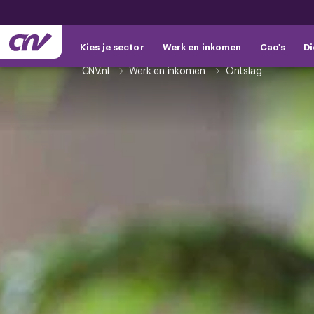
Kies je sector
Werk en inkomen
Cao's
Di
CNV.nl
Werk en inkomen
Ontslag