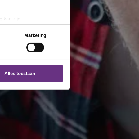
g kan zijn
erprinting)
t
detailgedeelte
in. U kunt uw
Marketing
 media te bieden en om ons
ze partners voor social
nformatie die u aan ze heeft
Alles toestaan
 te klikken op het ronde