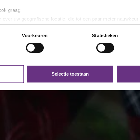
 ook graag:
 over uw geografische locatie, die tot een paar meter nauwkeuri
eren door het actief te scannen op specifieke eigenschappen (fing
onlijke gegevens worden verwerkt en stel uw voorkeuren in he
Voorkeuren
Statistieken
jzigen of intrekken in de Cookieverklaring.
ent en advertenties te personaliseren, om functies voor social
. Ook delen we informatie over uw gebruik van onze site met on
e. Deze partners kunnen deze gegevens combineren met andere i
Selectie toestaan
erzameld op basis van uw gebruik van hun services.
k moment wijzigen of intrekken via de
cookieverklaring
of door
inksonder op de pagina.