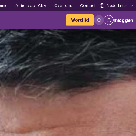
emie
Actief voor CNV
Over ons
Contact
Nederlands
Word lid
Inloggen