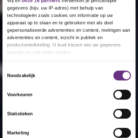
Wij en
onze 16 partners
verwerken je persoonlijke
gegevens (bijv. uw IP-adres) met behulp van
technologieën zoals cookies om informatie op uw
apparaat op te slaan en te gebruiken met als doel
gepersonaliseerde advertenties en content, metingen aan
advertenties en content, inzicht in publiek en
productontwikkeling. U kunt kiezen wie uw gegevens
gebruikt en met welke doelen.
Als u het toestaat, willen we ook graag:
Toestemmingsselectie
Noodzakelijk
Informatie verzamelen over uw geografische
locatie, die tot een paar meter nauwkeurig kan zijn
Uw apparaat identificeren door het actief te
Voorkeuren
scannen op specifieke eigenschappen (fingerprinting)
Lees meer over hoe uw persoonlijke gegevens worden
Statistieken
verwerkt en stel uw voorkeuren in het
detailgedeelte
in.
U kunt uw toestemming op elk moment wijzigen of
intrekken in de Cookieverklaring.
Marketing