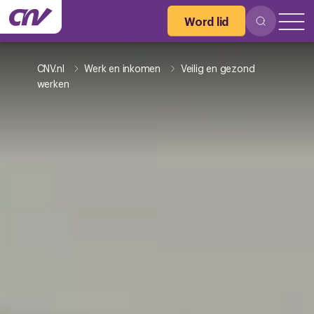
Word lid
CNV.nl
Werk en inkomen
Veilig en gezond
werken