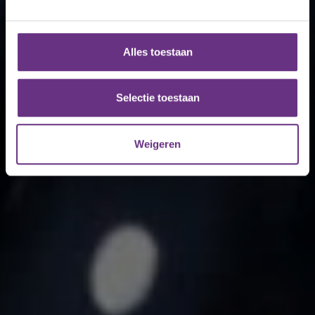
We gebruiken cookies om content en advertenties te
personaliseren, om functies voor social media te bieden
en om ons websiteverkeer te analyseren. Ook delen we
Alles toestaan
informatie over uw gebruik van onze site met onze
partners voor social media, adverteren en analyse. Deze
partners kunnen deze gegevens combineren met andere
Selectie toestaan
informatie die u aan ze heeft verstrekt of die ze hebben
verzameld op basis van uw gebruik van hun services.
Weigeren
U kunt uw toestemming op elk moment wijzigen of
intrekken via de
cookieverklaring
of door te klikken op
het ronde cookie-instellingenicoontje linksonder op de
pagina.