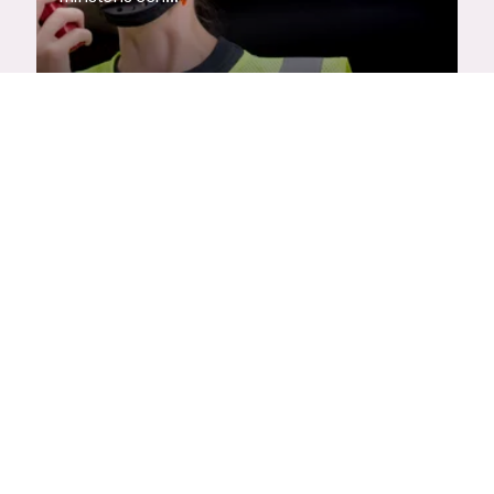
Beroepsziekten
Ben je ziek geworden door het werk? Dan lijd
je misschien aan een beroepsziekte.
Code rood
Wat als je niet kunt werken vanwege code